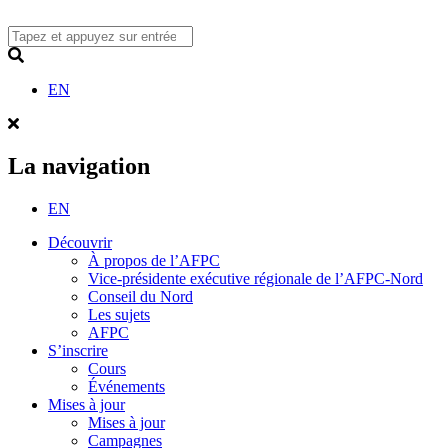
Skip
to
content
Search
EN
La navigation
EN
Découvrir
À propos de l’AFPC
Vice-présidente exécutive régionale de l’AFPC-Nord
Conseil du Nord
Les sujets
AFPC
S’inscrire
Cours
Événements
Mises à jour
Mises à jour
Campagnes