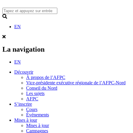
Skip
to
content
Search
EN
La navigation
EN
Découvrir
À propos de l’AFPC
Vice-présidente exécutive régionale de l’AFPC-Nord
Conseil du Nord
Les sujets
AFPC
S’inscrire
Cours
Événements
Mises à jour
Mises à jour
Campagnes